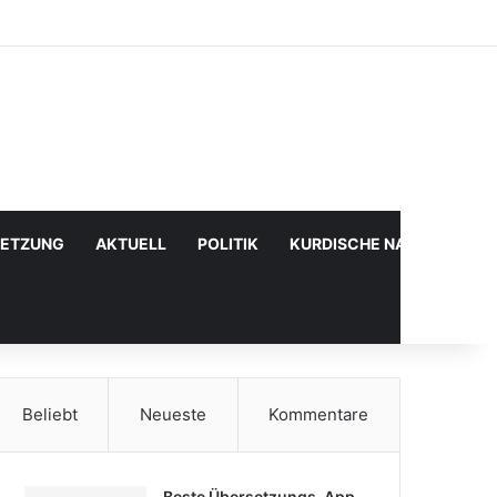
Facebook
X
YouTube
Instagram
Anmelden
Zufälliger Artikel
Sidebar
SETZUNG
AKTUELL
POLITIK
KURDISCHE NACHRICHTE
Beliebt
Neueste
Kommentare
Beste Übersetzungs-App,