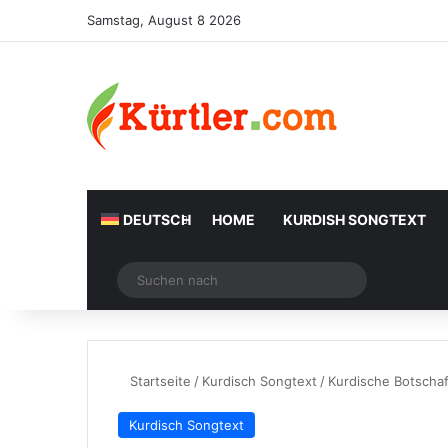
Samstag, August 8 2026
DEUTSCH
HOME
KURDISH SONGTEXT
Zufälliger Artikel
Suchen
nach
Startseite
/
Kurdisch Songtext
/
Kurdische Botschaf
Kurdisch Songtext