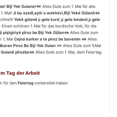
 be! Bijî Yek Gulane!⇔
Alles Gute zum 1. Mai für alle
 1. Mai!
Ji bu azadî,aşiti u wekhévi,Bîjî Yeké Gülanê⇔
ichheit!
Yekê gülanê jı gele kurd ,jı gele bındest,jı gele
⇔
Einen schönen 1. Mai für das kurdische Volk, für die
û piştgiriyé pîroz be.Biji Yek Gûlan
⇔
Alles Gute zum
r 1. Mai
Cejna karker a te piroz be bavemin ⇔
Alles
karan Piroz Be Biji Yek Gulan
⇔ Alles Gute zum
1.
Mai
 Gulanê pîroz
be⇔
Alles Gute zum 1. Mai, dem Feiertag
um Tag der Arbeit
ir für den
Feiertag
vorbereitet haben