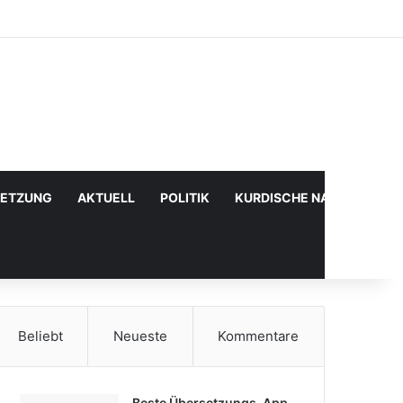
Facebook
X
YouTube
Instagram
Anmelden
Zufälliger Artikel
Sidebar
SETZUNG
AKTUELL
POLITIK
KURDISCHE NACHRICHTE
Beliebt
Neueste
Kommentare
Beste Übersetzungs-App,