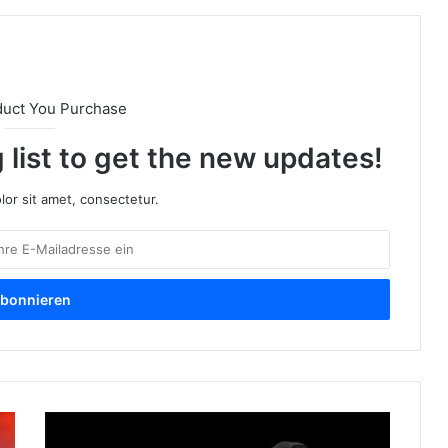
duct You Purchase
 list to get the new updates!
or sit amet, consectetur.
G
i