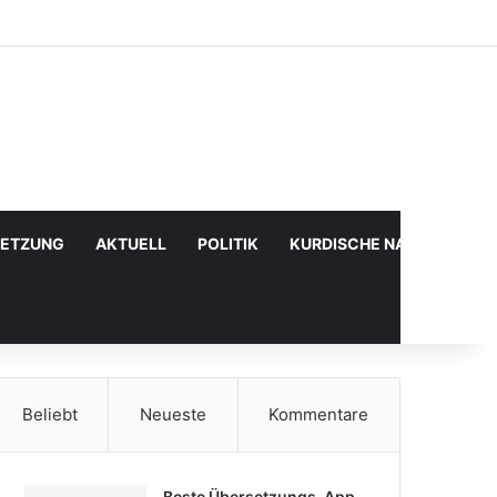
Facebook
X
YouTube
Instagram
Anmelden
Zufälliger Artikel
Sidebar
SETZUNG
AKTUELL
POLITIK
KURDISCHE NACHRICHTE
Beliebt
Neueste
Kommentare
Beste Übersetzungs-App,