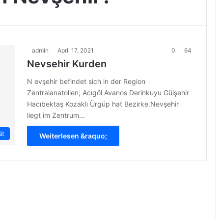
admin
April 17, 2021
0
64
Nevsehir Kurden
N evşehir befindet sich in der Region
Zentralanatolien; Acıgöl Avanos Derinkuyu Gülşehir
Hacıbektaş Kozaklı Ürgüp hat Bezirke.Nevşehir
liegt im Zentrum…
ät
Weiterlesen &raquo;