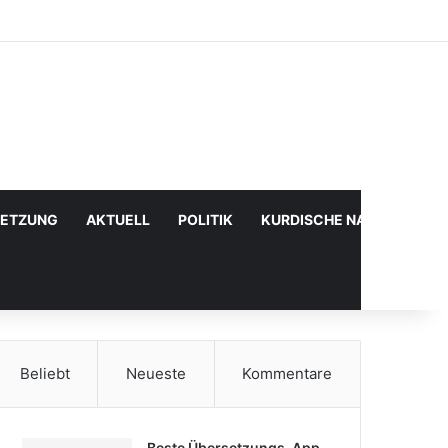
Facebook
X
YouTube
Instagram
Anmelden
Zufälliger Artikel
Sidebar
SETZUNG
AKTUELL
POLITIK
KURDISCHE NACHRICHTE
Beliebt
Neueste
Kommentare
Beste Übersetzungs-App,