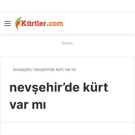
Menü
A
Reklam
Anasayfa
/
nevşehir’de kürt var mı
nevşehir’de kürt
var mı