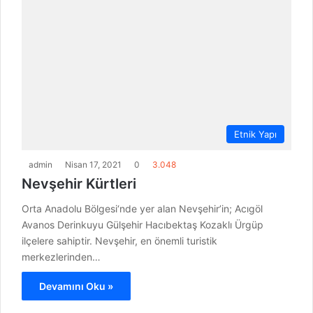
Etnik Yapı
admin
Nisan 17, 2021
0
3.048
Nevşehir Kürtleri
Orta Anadolu Bölgesi‘nde yer alan Nevşehir’in; Acıgöl
Avanos Derinkuyu Gülşehir Hacıbektaş Kozaklı Ürgüp
ilçelere sahiptir. Nevşehir, en önemli turistik
merkezlerinden…
Devamını Oku »