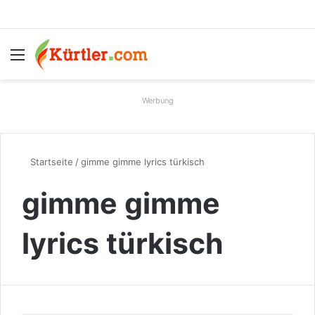
Menü
S
Werbung
Startseite
/
gimme gimme lyrics türkisch
gimme gimme
lyrics türkisch