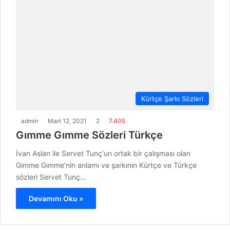
Kürtçe Şarkı Sözleri
admin
Mart 12, 2021
2
7.405
Gımme Gımme Sözleri Türkçe
İvan Aslan ile Servet Tunç‘un ortak bir çalışması olan
Gımme Gımme’nin anlamı ve şarkının Kürtçe ve Türkçe
sözleri Servet Tunç…
Devamını Oku »