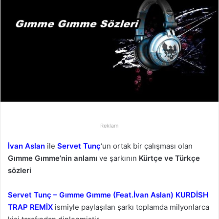
-
p
o
s
t
a
g
ö
n
d
Reklam
e
r
İvan Aslan
ile
Servet Tunç
‘un ortak bir çalışması olan
m
Gımme Gımme’nin anlamı
ve şarkının
Kürtçe ve Türkçe
e
sözleri
k
Servet Tunç – Gımme Gımme (Feat.İvan Aslan) KURDİSH
TRAP REMİX
ismiyle paylaşılan şarkı toplamda milyonlarca