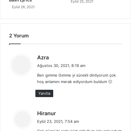
Eylül 25, 2021
T
Eylül 26, 2021
ü
r
k
ç
e
2 Yorum
A
n
l
d
Azra
a
e
m
Ağustos 30, 2021, 8:19 am
d
ı
Ben gımme Gımme yi sürekli dinliyorum çok
i
hoş anlamını merak ediyordum buldum 🙂
k
i
Yanıtla
:
d
Hiranur
e
Eylül 23, 2021, 7:54 am
d
Çok güzel bi şarkı kürt olduğum için anlıyodum