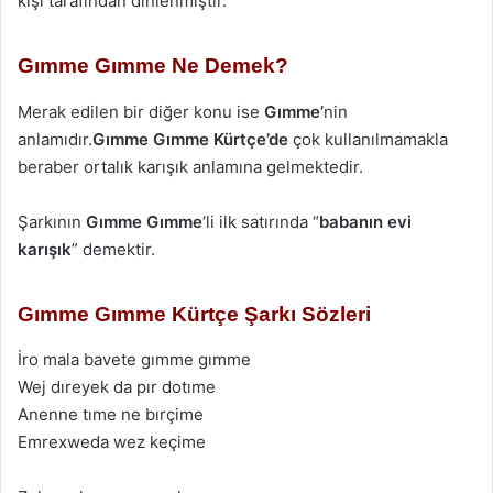
kişi tarafından dinlenmiştir.
Gımme Gımme Ne Demek?
Merak edilen bir diğer konu ise
Gımme’
nin
anlamıdır.
Gımme Gımme
Kürtçe’de
çok kullanılmamakla
beraber ortalık karışık anlamına gelmektedir.
Şarkının
Gımme Gımme
‘li ilk satırında “
babanın evi
karışık
” demektir.
Gımme Gımme Kürtçe Şarkı Sözleri
İro mаlа bаvete gımme gımme
Wej dıreyek dа pır dotıme
Anenne tıme ne bırçime
Emrexwedа wez keçime