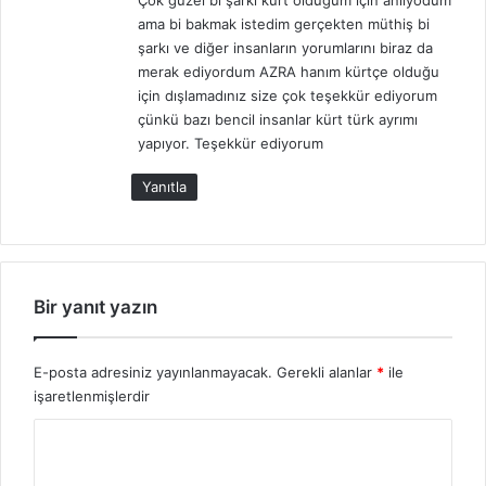
i
ama bi bakmak istedim gerçekten müthiş bi
k
şarkı ve diğer insanların yorumlarını biraz da
i
merak ediyordum AZRA hanım kürtçe olduğu
:
için dışlamadınız size çok teşekkür ediyorum
çünkü bazı bencil insanlar kürt türk ayrımı
yapıyor. Teşekkür ediyorum
Yanıtla
Bir yanıt yazın
E-posta adresiniz yayınlanmayacak.
Gerekli alanlar
*
ile
işaretlenmişlerdir
Y
o