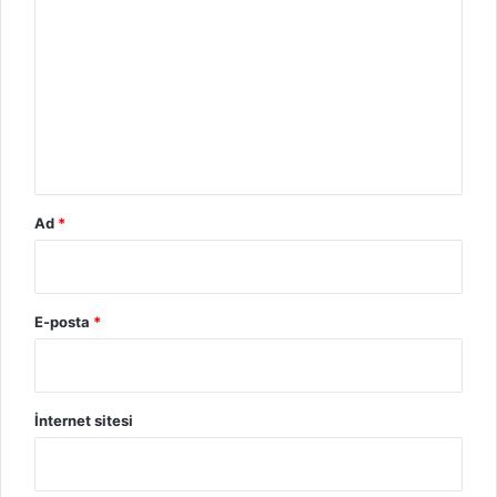
r
u
m
*
Ad
*
E-posta
*
İnternet sitesi