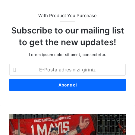
With Product You Purchase
Subscribe to our mailing list
to get the new updates!
Lorem ipsum dolor sit amet, consectetur.
E
-
P
o
s
t
a
a
K
d
ü
r
r
e