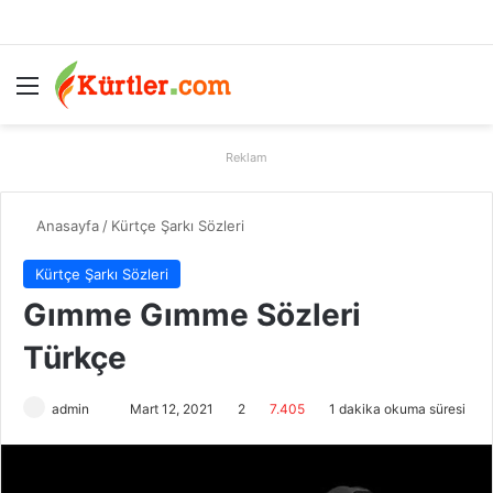
Menü
A
Reklam
Anasayfa
/
Kürtçe Şarkı Sözleri
Kürtçe Şarkı Sözleri
Gımme Gımme Sözleri
Türkçe
admin
B
Mart 12, 2021
2
7.405
1 dakika okuma süresi
i
r
e