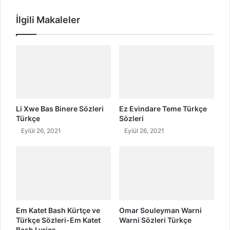
s
a
İlgili Makaleler
a
K
j
ü
l
r
a
t
r
ç
ı
e
Ş
a
r
Li Xwe Bas Binere Sözleri
Ez Evindare Teme Türkçe
k
Türkçe
Sözleri
ı
Eylül 26, 2021
Eylül 26, 2021
S
ö
z
l
e
r
i
Em Katet Bash Kürtçe ve
Omar Souleyman Warni
v
Türkçe Sözleri-Em Katet
Warni Sözleri Türkçe
e
Bash Lyrics