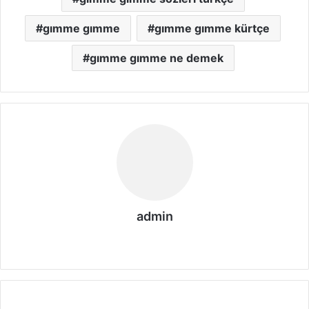
gımme gımme
gımme gımme kürtçe
gımme gımme ne demek
admin
We
b
sit
esi