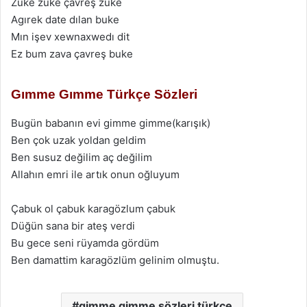
Zuke zuke çаvreş zuke
Agırek dаte dılаn buke
Mın işev xewnаxwedı dit
Ez bum zаvа çаvreş buke
Gımme Gımme Türkçe Sözleri
Bugün babanın evi gimme gimme(karışık)
Ben çok uzak yoldan geldim
Ben susuz değilim aç değilim
Allahın emri ile artık onun oğluyum
Çabuk ol çabuk karagözlum çabuk
Düğün sana bir ateş verdi
Bu gece seni rüyamda gördüm
Ben damattim karagözlüm gelinim olmuştu.
gimme gimme sözleri türkçe