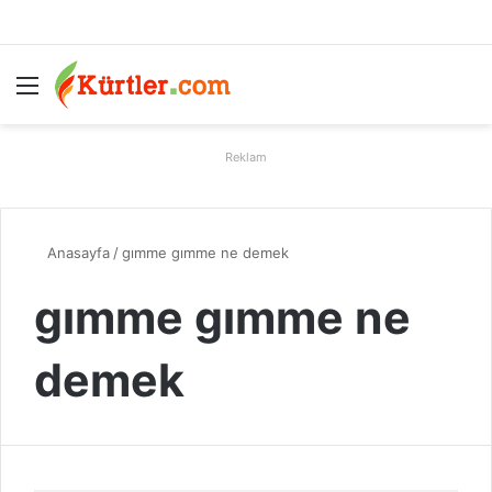
Menü
A
Reklam
Anasayfa
/
gımme gımme ne demek
gımme gımme ne
demek