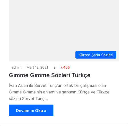
Kürtçe Şarkı Sözleri
admin
Mart 12, 2021
2
7.405
Gımme Gımme Sözleri Türkçe
İvan Aslan ile Servet Tunç‘un ortak bir çalışması olan
Gımme Gımme’nin anlamı ve şarkının Kürtçe ve Türkçe
sözleri Servet Tunç…
Devamını Oku »