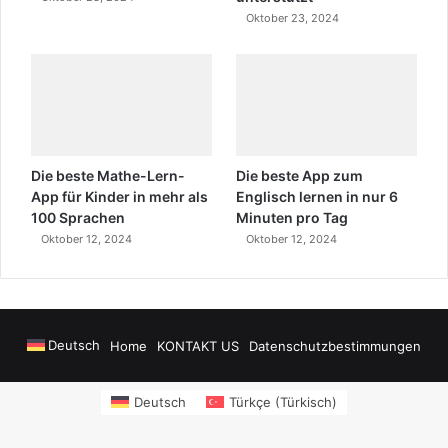
Oktober 23, 2024
Die beste Mathe-Lern-
Die beste App zum
App für Kinder in mehr als
Englisch lernen in nur 6
100 Sprachen
Minuten pro Tag
Oktober 12, 2024
Oktober 12, 2024
Deutsch
Home
KONTAKT US
Datenschutzbestimmungen
owers
sms onay
Alanya Airport Transfers
madsalads.com
https://www.salon
Deutsch
Türkçe
(
Türkisch
)