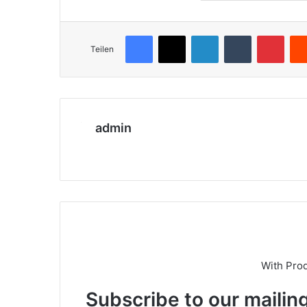
Facebook
X
LinkedIn
Tumblr
Pinterest
Teilen
admin
We
bs
eit
e
With Pro
Subscribe to our mailing