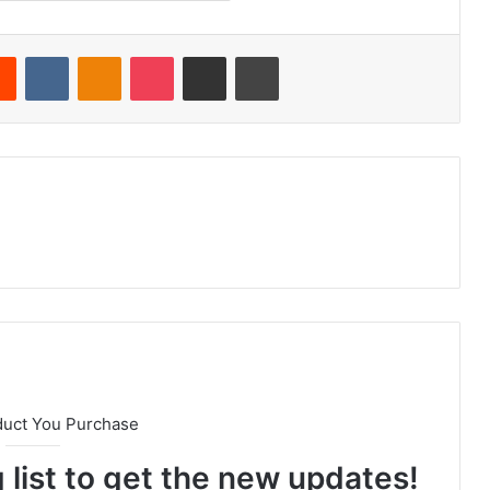
Reddit
VKontakte
Odnoklassniki
Pocket
Teile per E-Mail
Drucken
duct You Purchase
 list to get the new updates!