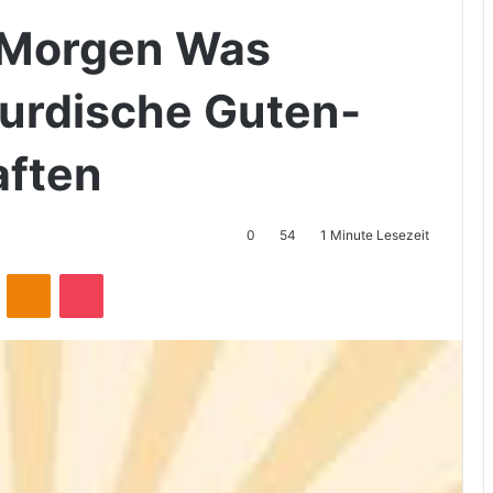
 Morgen Was
urdische Guten-
ften
0
54
1 Minute Lesezeit
ontakte
Odnoklassniki
Pocket