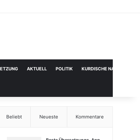
Facebook
X
YouTube
Instagram
Anmelden
Zufälliger Artikel
Sidebar
SETZUNG
AKTUELL
POLITIK
KURDISCHE NACHRICHTE
Beliebt
Neueste
Kommentare
Beste Übersetzungs-App,