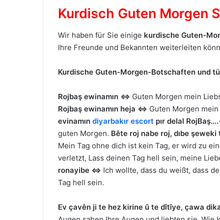
Kurdisch Guten Morgen 
Wir haben für Sie einige
kurdische Guten-Mo
Ihre Freunde und Bekannten weiterleiten kön
Kurdische Guten-Morgen-Botschaften und t
Rojbaş ewinamın ⇔
Guten Morgen mein Lieb
Rojbaş ewinamın heja
⇔
Guten Morgen mein 
evinamın
diyarbakır escort
pır delal Roj
Baş…
guten Morgen.
Bête roj nabe roj, dıbe şeweki 
Mein Tag ohne dich ist kein Tag, er wird zu e
verletzt, Lass deinen Tag hell sein, meine Li
ronayibe
⇔
Ich wollte, dass du weißt, dass d
Tag hell sein.
Ev çavên ji te hez kirine û te dîtîye, çawa d
Augen sahen Ihre Augen und liebten sie. Wie