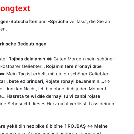
Songtext
rgen-Botschaften
und
-Sprüche
verfasst, die Sie an
nen.
ürkische Bedeutungen
ster
Rojbaş delalamın
⇔
Guten Morgen mein schöner
kostbarer Geliebter…
Rojamın tere nronayi dıbe
.⇔
Mein Tag ist erhellt mit dir, oh schöner Geliebter
tari, bete ez brindari, Rojate ronayi be
Janemın….⇔
iner dunklen Nacht, Ich bin ohne dich jeden Moment
ebe…
Hasreta te wi dıle dernayi tu vi zanbi rojate
eine Sehnsucht dieses Herz nicht verlässt, Lass deinen
ikare yekê din hez bike û bibîne ? ROJBAŞ
⇔
Meine
 können diese Augen jemand anderen sehen und