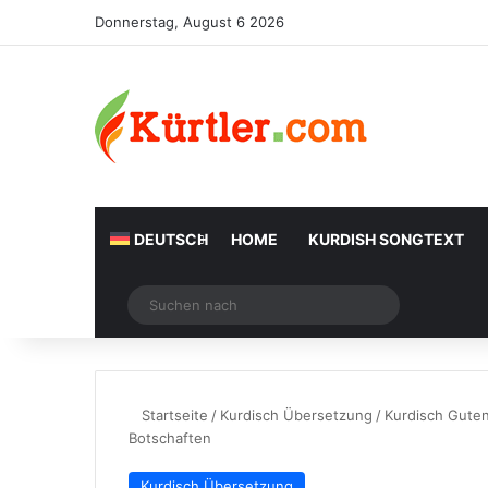
Donnerstag, August 6 2026
DEUTSCH
HOME
KURDISH SONGTEXT
Zufälliger Artikel
Suchen
nach
Startseite
/
Kurdisch Übersetzung
/
Kurdisch Gute
Botschaften
Kurdisch Übersetzung