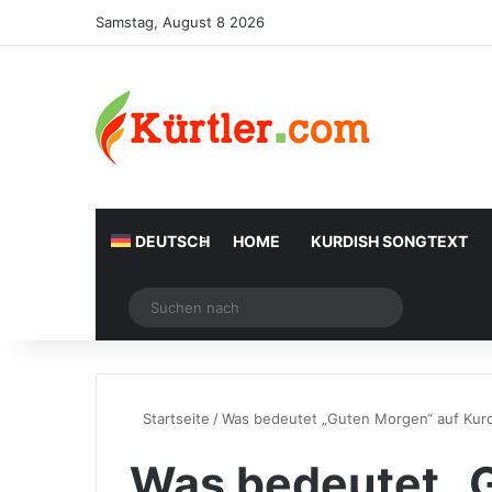
Samstag, August 8 2026
DEUTSCH
HOME
KURDISH SONGTEXT
Zufälliger Artikel
Suchen
nach
Startseite
/
Was bedeutet „Guten Morgen“ auf Kur
Was bedeutet „