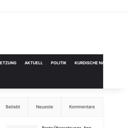
Facebook
X
YouTube
Instagram
Anmelden
Zufälliger Artikel
Sidebar
SETZUNG
AKTUELL
POLITIK
KURDISCHE NACHRICHTE
Beliebt
Neueste
Kommentare
Beste Übersetzungs-App,