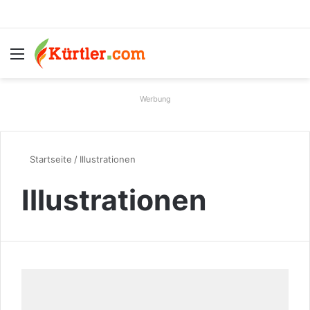
Menü
S
Werbung
Startseite
/
Illustrationen
Illustrationen