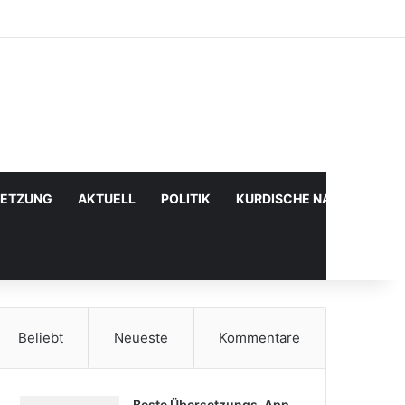
Facebook
X
YouTube
Instagram
Anmelden
Zufälliger Artikel
Sidebar
SETZUNG
AKTUELL
POLITIK
KURDISCHE NACHRICHTE
Beliebt
Neueste
Kommentare
Beste Übersetzungs-App,