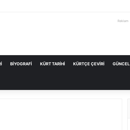
Reklam
I
BIYOGRAFI
KÜRT TARIHI
KÜRTÇE ÇEVIRI
GÜNCEL