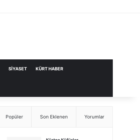
Facebook
X
YouTube
Instagram
Kayıt Ol
Rastgele Makale
Kenar Bölme
SIYASET
KÜRT HABER
Popüler
Son Eklenen
Yorumlar
Kürtçe Küfürler