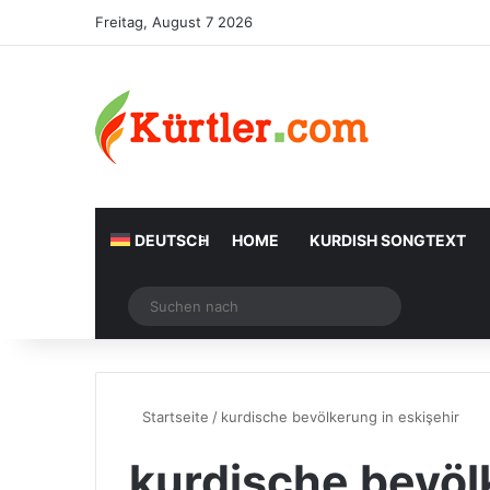
Freitag, August 7 2026
DEUTSCH
HOME
KURDISH SONGTEXT
Zufälliger Artikel
Suchen
nach
Startseite
/
kurdische bevölkerung in eskişehir
kurdische bevöl