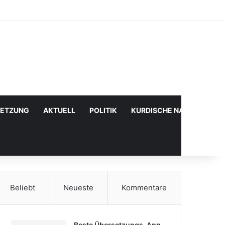
Facebook
X
YouTube
Instagram
Anmelden
Zufälliger Artikel
Sidebar
SETZUNG
AKTUELL
POLITIK
KURDISCHE NACHRICHTE
Beliebt
Neueste
Kommentare
Beste Übersetzungs-App,