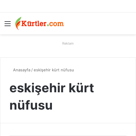
Menü
A
Reklam
Anasayfa
/
eskişehir kürt nüfusu
eskişehir kürt
nüfusu