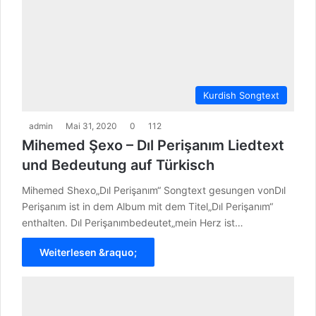
Kurdish Songtext
admin
Mai 31, 2020
0
112
Mihemed Şexo – Dıl Perişanım Liedtext
und Bedeutung auf Türkisch
Mihemed Shexo„Dıl Perişanım“ Songtext gesungen vonDıl
Perişanım ist in dem Album mit dem Titel„Dıl Perişanım“
enthalten. Dıl Perişanımbedeutet„mein Herz ist…
Weiterlesen &raquo;