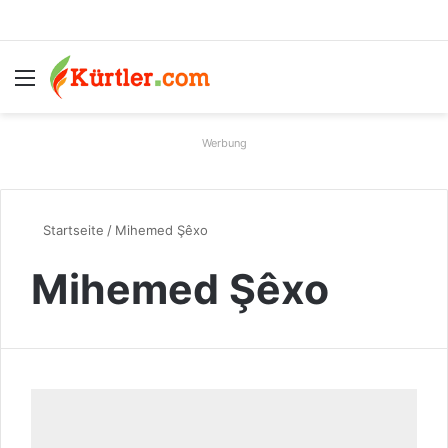
Menü
S
Werbung
Startseite
/
Mihemed Şêxo
Mihemed Şêxo