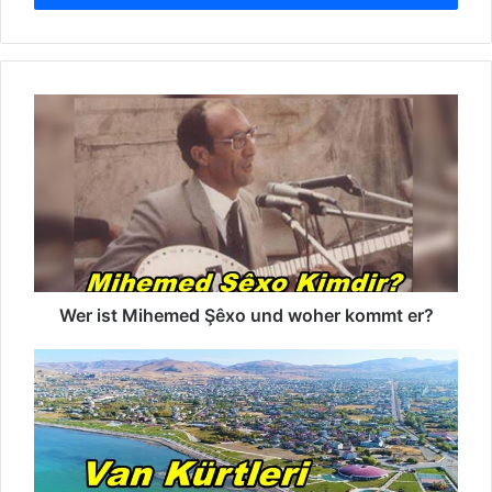
n
s
i
e
W
i
e
h
r
r
i
e
s
E
t
-
M
M
i
a
h
i
e
Wer ist Mihemed Şêxo und woher kommt er?
l
m
a
e
d
V
d
r
a
Ş
e
n
ê
s
K
x
s
u
o
e
r