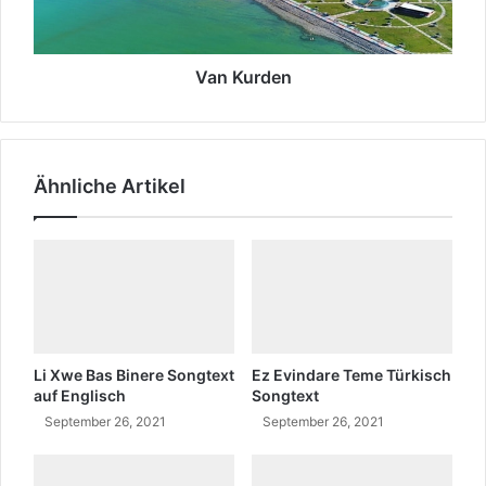
u
e
d
n
i
e
d
n
n
w
Van Kurden
o
h
e
r
Ähnliche Artikel
k
o
m
m
t
e
r
?
Li Xwe Bas Binere Songtext
Ez Evindare Teme Türkisch
auf Englisch
Songtext
September 26, 2021
September 26, 2021