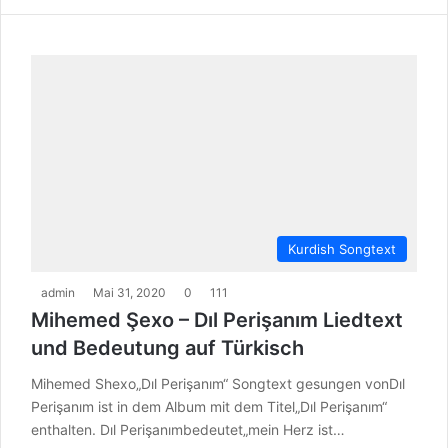
Kurdish Songtext
admin
Mai 31, 2020
0
111
Mihemed Şexo – Dıl Perişanım Liedtext
und Bedeutung auf Türkisch
Mihemed Shexo„Dıl Perişanım“ Songtext gesungen vonDıl
Perişanım ist in dem Album mit dem Titel„Dıl Perişanım“
enthalten. Dıl Perişanımbedeutet„mein Herz ist…