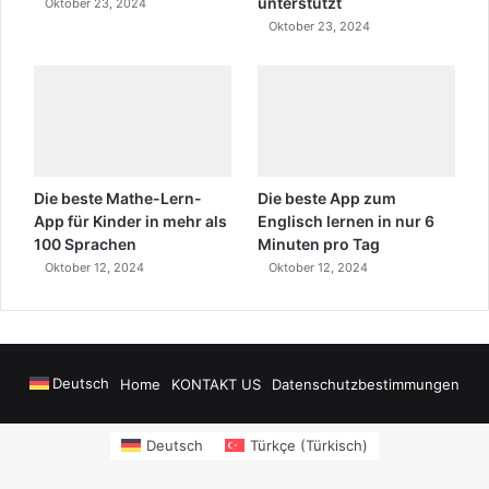
unterstützt
Oktober 23, 2024
Oktober 23, 2024
Die beste Mathe-Lern-
Die beste App zum
App für Kinder in mehr als
Englisch lernen in nur 6
100 Sprachen
Minuten pro Tag
Oktober 12, 2024
Oktober 12, 2024
Deutsch
Home
KONTAKT US
Datenschutzbestimmungen
onusu Veren Siteler
https://www.salonyjardinlospinos.com/
https://oce
Deutsch
Türkçe
(
Türkisch
)