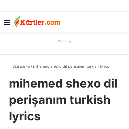
Menü
S
Werbung
Startseite
/
mihemed shexo dil perişanım turkish lyrics
mihemed shexo dil
perişanım turkish
lyrics