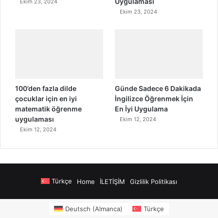
Uygulaması
Ekim 23, 2024
Ekim 23, 2024
100’den fazla dilde
Günde Sadece 6 Dakikada
çocuklar için en iyi
İngilizce Öğrenmek İçin
matematik öğrenme
En İyi Uygulama
uygulaması
Ekim 12, 2024
Ekim 12, 2024
Türkçe
Home
İLETİŞİM
Gizlilik Politikası
onusu Veren Siteler
https://www.salonyjardinlospinos.com/
https://oce
Deutsch
(
Almanca
)
Türkçe