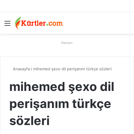
Menü
A
Reklam
Anasayfa
/
mihemed şexo dil perişanım türkçe sözleri
mihemed şexo dil
perişanım türkçe
sözleri