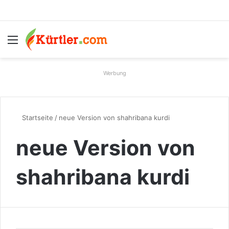
Menü
S
Werbung
Startseite
/
neue Version von shahribana kurdi
neue Version von
shahribana kurdi