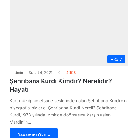
ARŞİV
admin
Şubat 4, 2021
0
4.108
Şehribana Kurdi Kimdir? Nerelidir?
Hayatı
Kürt müziğinin efsane seslerinden olan Şehribana Kurdi‘nin
biyografisi sizlerle. Şehribana Kurdi Nereli? Şehribana
Kurdi,1973 yılında İzmir’de doğmasına karşın aslen
Mardin’in…
Devamını Oku »