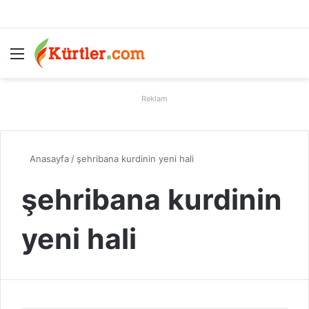
Menü
A
Reklam
Anasayfa
/
şehribana kurdinin yeni hali
şehribana kurdinin
yeni hali