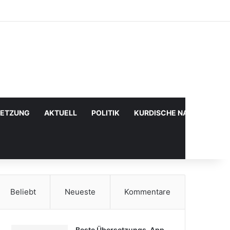
Facebook
X
YouTube
Instagram
Anmelden
Zufälliger Artikel
Sidebar
SETZUNG
AKTUELL
POLITIK
KURDISCHE NACHRICHTE
Beliebt
Neueste
Kommentare
Beste Übersetzungs-App,