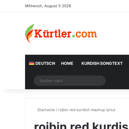
Mittwoch, August 5 2026
DEUTSCH
HOME
KURDISH SONGTEXT
Zufälliger Artikel
Suchen
nach
Startseite
/
rojbin red kurdish mashup lyrics
rojbin red kurdi