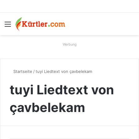
Menü
S
Werbung
Startseite
/
tuyi Liedtext von çavbelekam
tuyi Liedtext von
çavbelekam