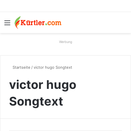
Menü
S
Werbung
Startseite
/
victor hugo Songtext
victor hugo
Songtext