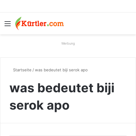
Menü
S
Werbung
Startseite
/
was bedeutet biji serok apo
was bedeutet biji
serok apo