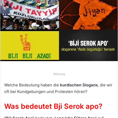
e
u
n
s
e
i
n
e
E
-
M
Werbung
a
i
Welche Bedeutung haben die
kurdischen Slogans
, die wir
l
oft bei Kundgebungen und Protesten hören?
Was bedeutet Bji Serok apo?