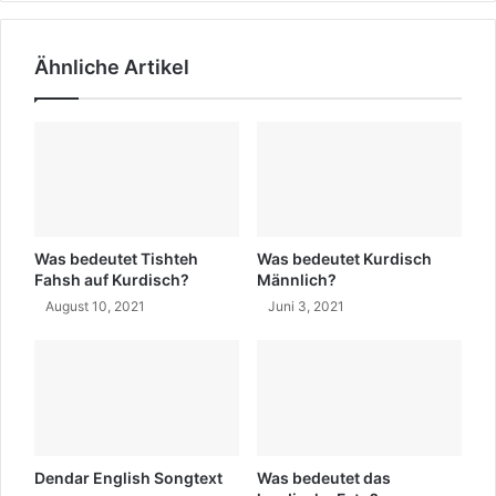
b
e
Ähnliche Artikel
d
i
c
h
a
u
f
K
u
Was bedeutet Tishteh
Was bedeutet Kurdisch
r
Fahsh auf Kurdisch?
Männlich?
d
August 10, 2021
Juni 3, 2021
i
s
c
h
s
a
g
Dendar English Songtext
Was bedeutet das
t