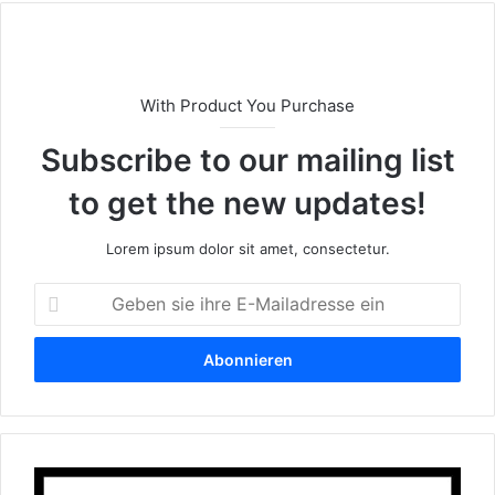
e
With Product You Purchase
Subscribe to our mailing list
to get the new updates!
Lorem ipsum dolor sit amet, consectetur.
G
e
b
e
n
s
i
e
K
i