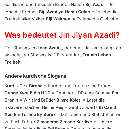
kurdische und türkische Bruder-Nation
Biji Azadi
= Es
lebe die Freiheit
Biji Azadiya Hemu Gelan
= Es lebe die
Freiheit aller Völker
Biji Wekhevi
= Es lebe die Gleichheit
Was bedeutet Jın Jiyan Azadi?
Der Slogan
„Jın Jiyan Azadi
„, der einer der am häufigsten
skandierten Slogans ist “ Er steht für
„Frauen Leben
Freiheit
„.
Andere kurdische Slogans
Kurd U Tirk Birane
= Kurden und Türken sind Brüder
Denge Xwe Bidin HDP
= Gebt der HDP eine Stimme
Em
Branin
= Wir sind Brüder
Bimre Koleti
= Lasst die
Sklaverei sterben
Herne Peş
= Geht vorwärts
Bi Can Bi
Xün Em Terene Ey Serok
= Mit Leben und Blut stehen wir
zu Euch Führer
Zımaneme Zımane Kurdiye
= Unsere
Sprache ist kurdisch
Edi Bese
= Genug ist genug
Jin