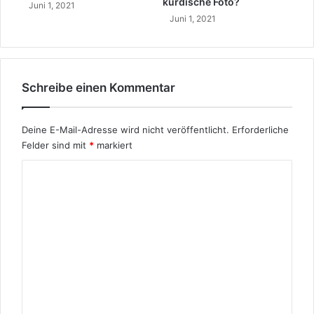
kurdische Foto?
Juni 1, 2021
Juni 1, 2021
Schreibe einen Kommentar
Deine E-Mail-Adresse wird nicht veröffentlicht.
Erforderliche
Felder sind mit
*
markiert
K
o
m
m
e
n
t