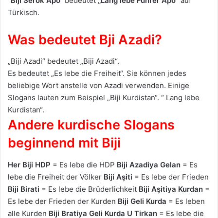
“Biji Serok Apo“
bedeutet ‚
‚Lang lebe Führer Apo
“ auf
Türkisch.
Was bedeutet Bji Azadi?
„Biji Azadi“ bedeutet „Biji Azadi“.
Es bedeutet „Es lebe die Freiheit“. Sie können jedes
beliebige Wort anstelle von Azadi verwenden. Einige
Slogans lauten zum Beispiel „Biji Kurdistan“. “ Lang lebe
Kurdistan“.
Andere kurdische Slogans
beginnend mit Biji
Her Biji HDP
= Es lebe die HDP
Biji Azadiya Gelan
= Es
lebe die Freiheit der Völker
Biji Aşiti
= Es lebe der Frieden
Biji Birati
= Es lebe die Brüderlichkeit
Biji Aşitiya Kurdan
=
Es lebe der Frieden der Kurden
Biji
Geli Kurda
= Es leben
alle Kurden
Biji Bratiya Geli Kurda U Tirkan
= Es lebe die