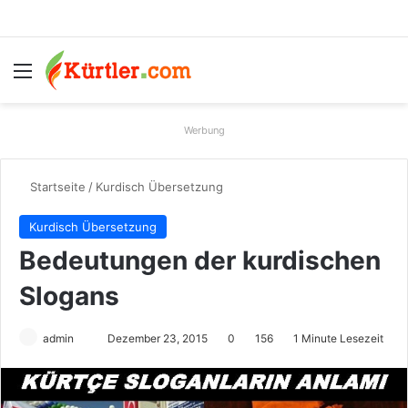
Menü
S
Werbung
Startseite
/
Kurdisch Übersetzung
Kurdisch Übersetzung
Bedeutungen der kurdischen
Slogans
admin
S
Dezember 23, 2015
0
156
1 Minute Lesezeit
e
n
d