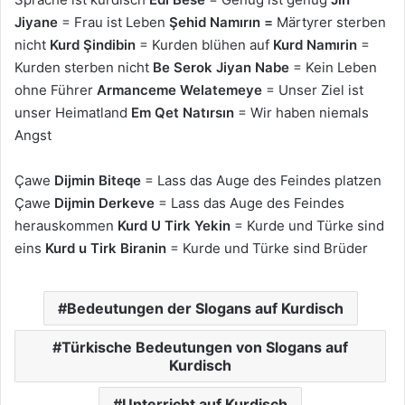
Jiyane
= Frau ist Leben
Şehid Namırın =
Märtyrer sterben
nicht
Kurd Şindibin
= Kurden blühen auf
Kurd Namırin
=
Kurden sterben nicht
Be Serok Jiyan Nabe
= Kein Leben
ohne Führer
Armanceme Welatemeye
= Unser Ziel ist
unser Heimatland
Em Qet Natırsın
= Wir haben niemals
Angst
Çawe
Dijmin Biteqe
= Lass das Auge des Feindes platzen
Çawe
Dijmin Derkeve
= Lass das Auge des Feindes
herauskommen
Kurd U Tirk Yekin
= Kurde und Türke sind
eins
Kurd u Tirk Biranin
= Kurde und Türke sind Brüder
Bedeutungen der Slogans auf Kurdisch
Türkische Bedeutungen von Slogans auf
Kurdisch
Unterricht auf Kurdisch