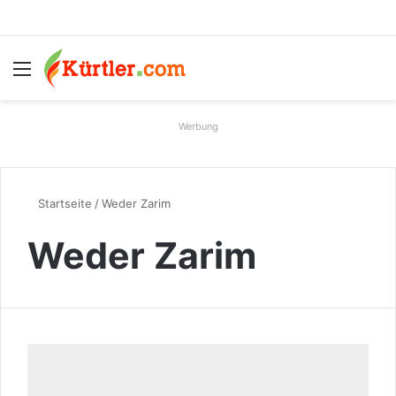
Menü
S
Werbung
Startseite
/
Weder Zarim
Weder Zarim