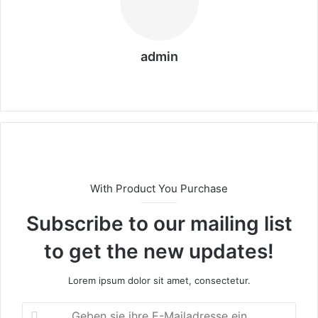
admin
We
bs
eit
e
With Product You Purchase
Subscribe to our mailing list
to get the new updates!
Lorem ipsum dolor sit amet, consectetur.
G