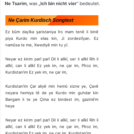
Ne Tsarim,
was
„Ich bin nicht vier
“ bedeutet.
Ne Çarim Kurdisch Songtext
Ez bûm dayîka şaristaniya îro mam tenê li binê
piya Kurdo min xilas kin, Ji zordestîyan. Ez
namûsa te me, Xwediyê min tu yî.
Neyar ez kirim parî parî Dil li alîkî, ser li alîkî Rih li
alîkî, can li alîkî Ez yek im, ne çar im, Pîroz im,
Kurdistan’im Ez yek im, ne çar im,
Kurdistan’im Çar aliyê min hemû xizne ye, Çavê
neyara hemiya tê de ye Kurdo min guhdar kin
Bangam li te ye Çima ez bindest im, gazinê’m
heye
Neyar ez kirim parî parî Dil li alîkî, ser li alîkî Rih li
alîkî, can li alîkî Ez yek im, ne çar im, Pîroz im,
Kurdistan’im Ez yek im, ne çar im, Kurdistan’im