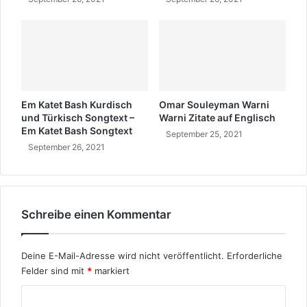
m
m
t
s
i
e
?
Em Katet Bash Kurdisch
Omar Souleyman Warni
und Türkisch Songtext –
Warni Zitate auf Englisch
Em Katet Bash Songtext
September 25, 2021
September 26, 2021
Schreibe einen Kommentar
Deine E-Mail-Adresse wird nicht veröffentlicht.
Erforderliche
Felder sind mit
*
markiert
K