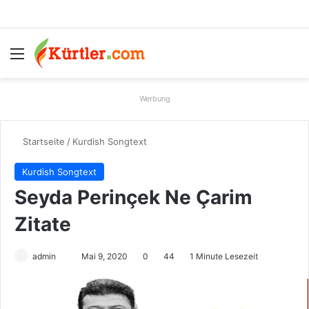
Menü
S
Werbung
Startseite
/
Kurdish Songtext
Kurdish Songtext
Seyda Perinçek Ne Çarim
Zitate
admin
S
Mai 9, 2020
0
44
1 Minute Lesezeit
e
n
d