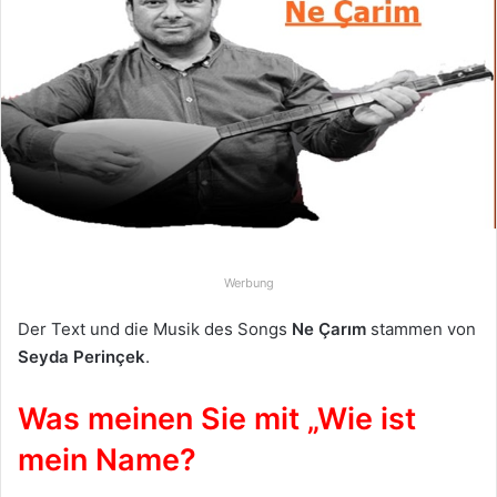
e
u
n
s
e
i
n
e
E
-
Werbung
M
a
Der Text und die Musik des Songs
Ne Çarım
stammen von
i
Seyda Perinçek
.
l
Was meinen Sie mit „Wie ist
mein Name?