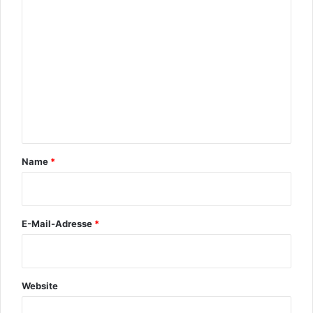
o
m
m
e
n
t
a
r
Name
*
*
E-Mail-Adresse
*
Website