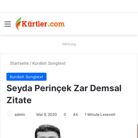
Menü
S
Werbung
Startseite
/
Kurdish Songtext
Kurdish Songtext
Seyda Perinçek Zar Demsal
Zitate
admin
S
Mai 9, 2020
0
44
1 Minute Lesezeit
e
n
d