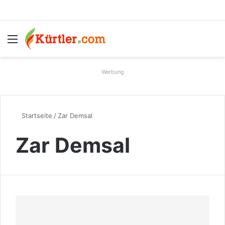
Menü
S
Werbung
Startseite
/
Zar Demsal
Zar Demsal