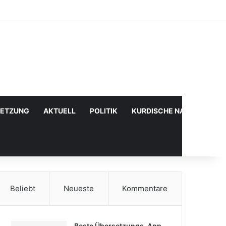
Facebook
X
YouTube
Instagram
Anmelden
Zufälliger Artikel
Sidebar
SETZUNG
AKTUELL
POLITIK
KURDISCHE NACHRICHTE
Beliebt
Neueste
Kommentare
Beste Übersetzungs-App,