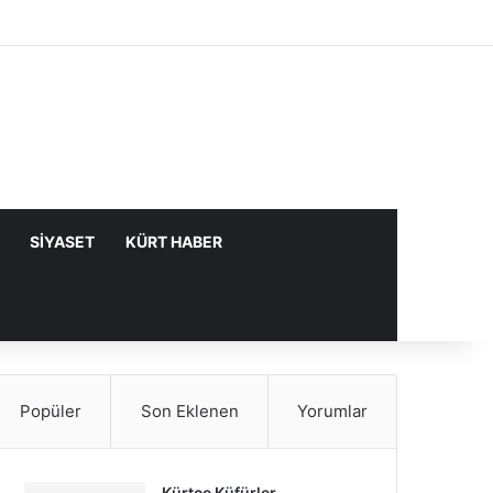
Facebook
X
YouTube
Instagram
Kayıt Ol
Rastgele Makale
Kenar Bölme
SIYASET
KÜRT HABER
Popüler
Son Eklenen
Yorumlar
Kürtçe Küfürler