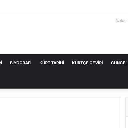
Reklam
I
BIYOGRAFI
KÜRT TARIHI
KÜRTÇE ÇEVIRI
GÜNCEL