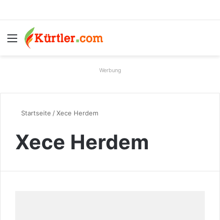
Menü
S
Werbung
Startseite
/
Xece Herdem
Xece Herdem