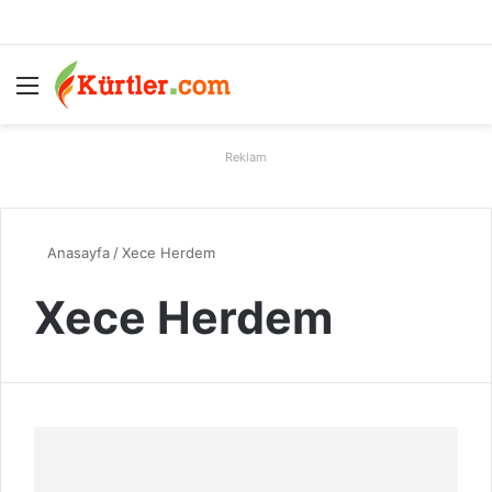
Menü
A
Reklam
Anasayfa
/
Xece Herdem
Xece Herdem