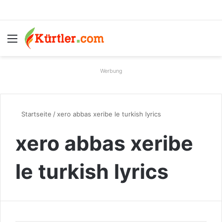
Menü
S
Werbung
Startseite
/
xero abbas xeribe le turkish lyrics
xero abbas xeribe
le turkish lyrics