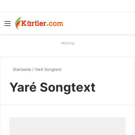
Menü
S
Werbung
Startseite
/
Yaré Songtext
Yaré Songtext