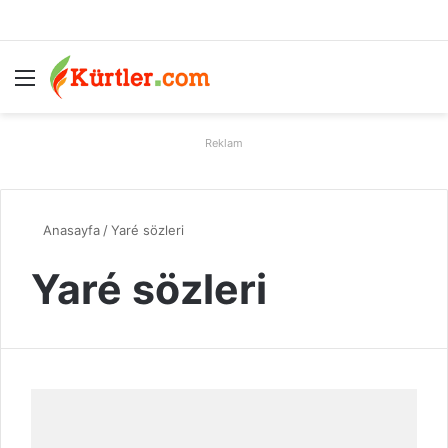
Menü
A
Reklam
Anasayfa
/
Yaré sözleri
Yaré sözleri