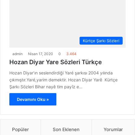
Kürtçe Şarkı Sözleri
admin
Nisan 17, 2020
0
3.464
Hozan Diyar Yare Sözleri Türkçe
Hozan Diyar’ın seslendirdiği Yaré şarkısı 2004 yılında
çıkmıştır.Yaré,yarim demektir. Hozan Diyar Yarê Kürtçe
Şarkı Sözleri Bihar nayê tim payîz e…
Devamını Oku »
Popüler
Son Eklenen
Yorumlar