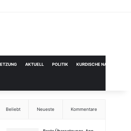
Facebook
X
YouTube
Instagram
Anmelden
Zufälliger Artikel
Sidebar
SETZUNG
AKTUELL
POLITIK
KURDISCHE NACHRICHTE
Beliebt
Neueste
Kommentare
Beste Übersetzungs-App,