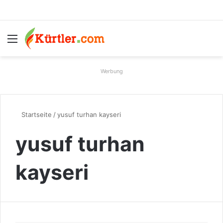
Menü
S
Werbung
Startseite
/
yusuf turhan kayseri
yusuf turhan
kayseri