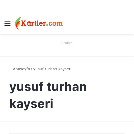
Menü
A
Reklam
Anasayfa
/
yusuf turhan kayseri
yusuf turhan
kayseri