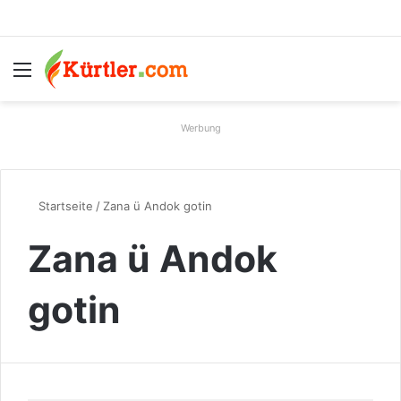
Menü
S
Werbung
Startseite
/
Zana ü Andok gotin
Zana ü Andok
gotin