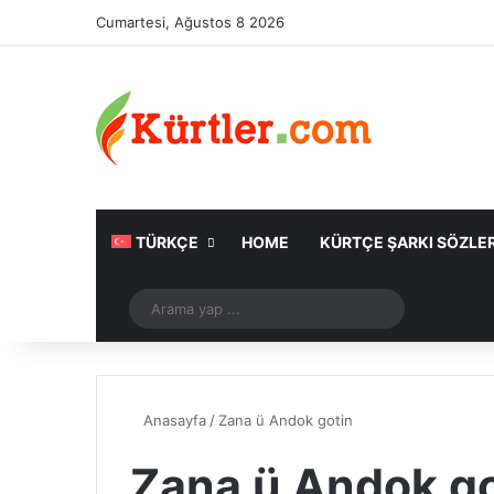
Cumartesi, Ağustos 8 2026
TÜRKÇE
HOME
KÜRTÇE ŞARKI SÖZLER
Rastgele Makale
Arama
yap
...
Anasayfa
/
Zana ü Andok gotin
Zana ü Andok go