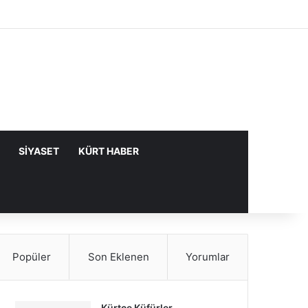
Facebook
X
YouTube
Instagram
Kayıt Ol
Rastgele Makale
Kenar Bölme
SIYASET
KÜRT HABER
Popüler
Son Eklenen
Yorumlar
Kürtçe Küfürler