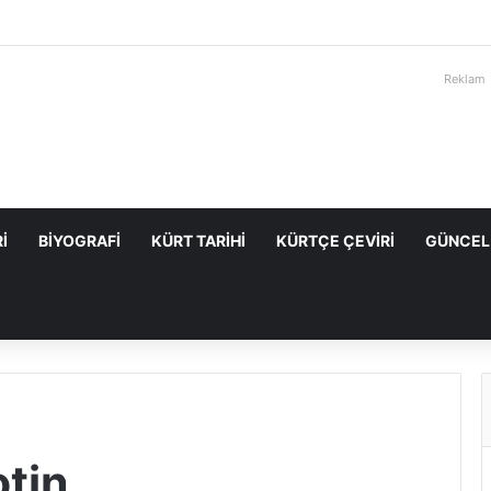
Reklam
I
BIYOGRAFI
KÜRT TARIHI
KÜRTÇE ÇEVIRI
GÜNCEL
tin