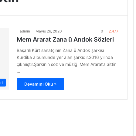
admin
Mayıs 26, 2020
0
2.477
Mem Ararat Zana û Andok Sözleri
Başarılı Kürt sanatçının Zana ü Andok şarkısı
Kurdîka albümünde yer alan şarkıdır.2016 yılında
çıkmıştır.Şarkının söz ve müziği Mem Ararat‘a aittir.
…
ri
Devamını Oku »