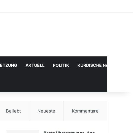
Facebook
X
YouTube
Instagram
Anmelden
Zufälliger Artikel
Sidebar
SETZUNG
AKTUELL
POLITIK
KURDISCHE NACHRICHTE
Beliebt
Neueste
Kommentare
Beste Übersetzungs-App,