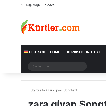
Freitag, August 7 2026
DEUTSCH
HOME
KURDISH SONGTEXT
Zufälliger Artikel
Suchen
nach
Startseite
/
zara giyan Songtext
zara giyan Song