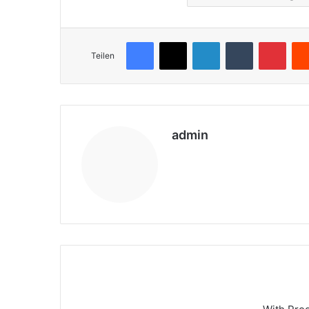
Facebook
X
LinkedIn
Tumblr
Pinterest
Teilen
admin
We
bs
eit
e