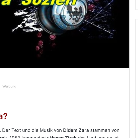
Werbung
a?
h. Der Text und die Musik von
Didem Zara
stammen von
rek
.
1953 komponierte
Hesen Zirek
das Lied und es ist