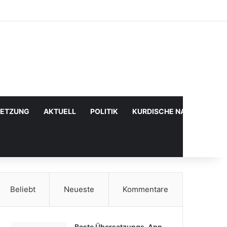
Facebook
X
YouTube
Instagram
Anmelden
Zufälliger Artikel
Sidebar
SETZUNG
AKTUELL
POLITIK
KURDISCHE NACHRICHTE
Beliebt
Neueste
Kommentare
Beste Übersetzungs-App,