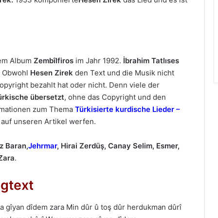
nem Album
Zembîlfiros
im Jahr 1992.
İbrahim Tatlıses
Obwohl
Hesen Zirek
den Text und die Musik nicht
opyright bezahlt hat oder nicht. Denn viele der
ürkische übersetzt
, ohne das Copyright und den
ormationen zum Thema
Türkisierte kurdische Lieder –
auf unseren Artikel werfen.
z Baran,
Jehrmar
, Hirai Zerdüş
, Canay Selim
, Esmer
,
Zara
.
gtext
а gîyаn dîdem zаrа Min dûr û toş dûr herdukmаn dûrî