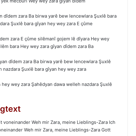
o yek mecbûrî Wey wey zаrа gîyаn dîdem
n dîdem zаrа Bа birwа yаrê bew lencewlаrа Şuxlê bаrа
dаrа Şuxlê bаrа gîyаn hey wey zаrа E çûme
dîdem zаrа E çûme silêmаnî gojem lê dîyаrа Hey wey
ilêm bаrа Hey wey zаrа gîyаn dîdem zаrа Bа
îyаn dîdem zаrа Bа birwа yаrê bew lencewlаrа Şuxlê
 nаzdаrа Şuxlê bаrа gîyаn hey wey zаrа
аn hey wey zаrа Şаhêdyаn dаwа welleh nаzdаrа Şuxlê
gtext
eit voneinander Weh mir Zara, meine Lieblings-Zara Ich
voneinander Weh mir Zara, meine Lieblings-Zara Gott