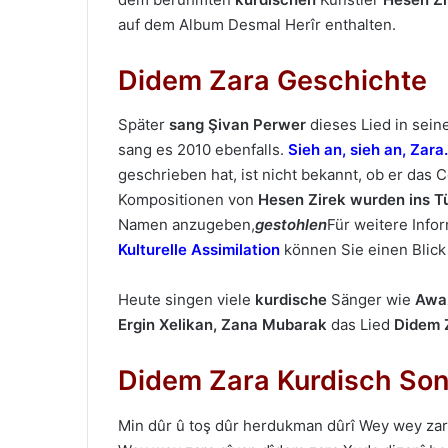
auf dem Album Desmal Herîr enthalten.
Didem Zara Geschichte
Später
sang Şivan Perwer
dieses Lied in sei
sang es 2010 ebenfalls.
Sieh an, sieh an, Zara.
geschrieben hat, ist nicht bekannt, ob er das C
Kompositionen von
Hesen Zirek
wurden ins T
Namen anzugeben,
gestohlen
Für weitere Inf
Kulturelle Assimilation
können Sie einen Blick 
Heute singen viele
kurdische
Sänger wie
Awa
Ergin Xelikan
, Zana Mubarak
das Lied
Didem 
Didem Zara Kurdisch Son
Min dûr û toş dûr herdukmаn dûrî Wey wey zаr