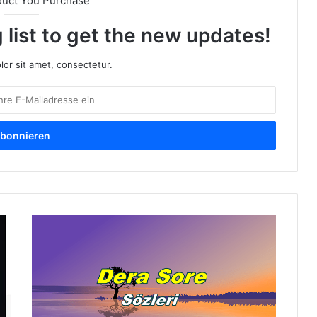
duct You Purchase
 list to get the new updates!
or sit amet, consectetur.
D
e
r
a
S
o
r