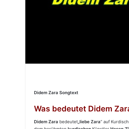
M
a
i
l
Didem Zara Songtext
Was bedeutet Didem Zar
Didem Zara
bedeutet
„liebe Zara
“ auf Kurdisc
dem berühmten
kurdischen
Künstler
Hesen Zî