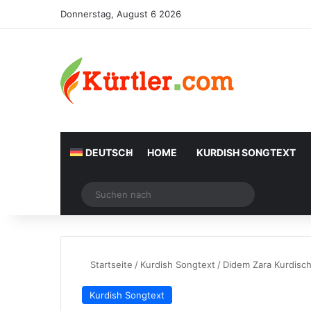
Donnerstag, August 6 2026
DEUTSCH
HOME
KURDISH SONGTEXT
Zufälliger Artikel
Suchen
nach
Startseite
/
Kurdish Songtext
/
Didem Zara Kurdisc
Kurdish Songtext