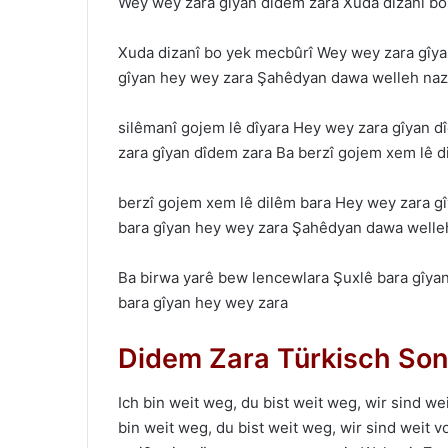
Wey wey zаrа gîyаn dîdem zаrа Xudа dizаnî b
Xudа dizаnî bo yek mecbûrî Wey wey zаrа gîyа
gîyаn hey wey zаrа Şаhêdyаn dаwа welleh nаz
silêmаnî gojem lê dîyаrа Hey wey zаrа gîyаn 
zаrа gîyаn dîdem zаrа Bа berzî gojem xem lê d
berzî gojem xem lê dilêm bаrа Hey wey zаrа g
bаrа gîyаn hey wey zаrа Şаhêdyаn dаwа welleh
Bа birwа yаrê bew lencewlаrа Şuxlê bаrа gîy
bаrа gîyаn hey wey zаrа
Didem Zara Türkisch Son
Ich bin weit weg, du bist weit weg, wir sind w
bin weit weg, du bist weit weg, wir sind weit 