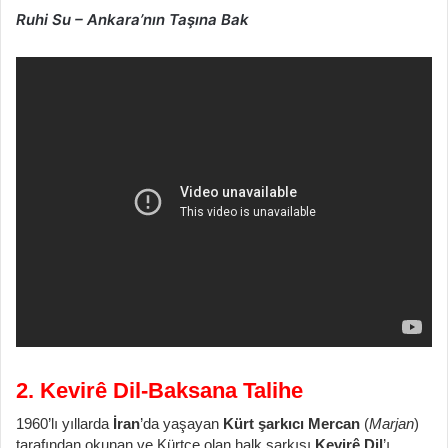
Ruhi Su – Ankara’nın Taşına Bak
2. Kevirê Dil-Baksana Talihe
1960’lı yıllarda
İran
’da yaşayan
Kürt şarkıcı Mercan
(
Marjan
)
tarafından okunan ve Kürtçe olan halk şarkısı
Kevirê Dil
’ı