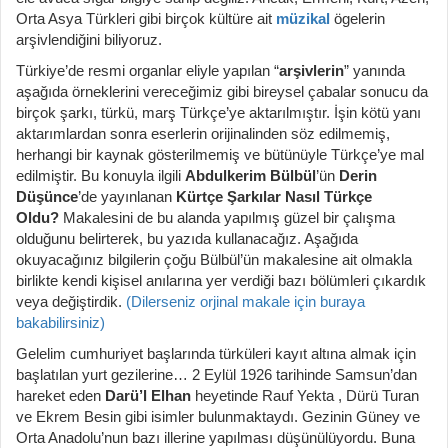
Orta Asya Türkleri gibi birçok kültüre ait
müzikal
ögelerin
arşivlendiğini biliyoruz.
Türkiye’de resmi organlar eliyle yapılan “
arşivlerin
” yanında
aşağıda örneklerini vereceğimiz gibi bireysel çabalar sonucu da
birçok şarkı, türkü, marş Türkçe’ye aktarılmıştır. İşin kötü yanı
aktarımlardan sonra eserlerin orijinalinden söz edilmemiş,
herhangi bir kaynak gösterilmemiş ve bütünüyle Türkçe’ye mal
edilmiştir. Bu konuyla ilgili
Abdulkerim Bülbül
’ün
Derin
Düşünce
’de yayınlanan
Kürtçe Şarkılar Nasıl Türkçe
Oldu?
Makalesini de bu alanda yapılmış güzel bir çalışma
olduğunu belirterek, bu yazıda kullanacağız. Aşağıda
okuyacağınız bilgilerin çoğu Bülbül’ün makalesine ait olmakla
birlikte kendi kişisel anılarına yer verdiği bazı bölümleri çıkardık
veya değiştirdik.
(Dilerseniz orjinal makale için buraya
bakabilirsiniz)
Gelelim cumhuriyet başlarında türküleri kayıt altına almak için
başlatılan yurt gezilerine… 2 Eylül 1926 tarihinde Samsun’dan
hareket eden
Darü’l Elhan
heyetinde Rauf Yekta , Dürü Turan
ve Ekrem Besin gibi isimler bulunmaktaydı. Gezinin Güney ve
Orta Anadolu’nun bazı illerine yapılması düşünülüyordu. Buna