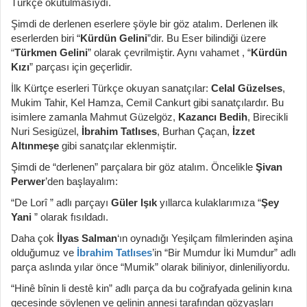
Türkçe okutulmasıydı.
Şimdi de derlenen eserlere şöyle bir göz atalım. Derlenen ilk
eserlerden biri “
Kürdün Gelini
”dir. Bu Eser bilindiği üzere
“
Türkmen Gelini
” olarak çevrilmiştir. Aynı vahamet , “
Kürdün
Kızı
” parçası için geçerlidir.
İlk Kürtçe eserleri Türkçe okuyan sanatçılar:
Celal Güzelses
,
Mukim Tahir, Kel Hamza, Cemil Cankurt gibi sanatçılardır. Bu
isimlere zamanla Mahmut Güzelgöz,
Kazancı Bedih
, Birecikli
Nuri Sesigüzel,
İbrahim Tatlıses
, Burhan Çaçan,
İzzet
Altınmeşe
gibi sanatçılar eklenmiştir.
Şimdi de “derlenen” parçalara bir göz atalım. Öncelikle
Şivan
Perwer
’den başlayalım:
“De Lorî ” adlı parçayı
Güler Işık
yıllarca kulaklarımıza “
Şey
Yani
” olarak fısıldadı.
Daha çok
İlyas Salman
‘ın oynadığı Yeşilçam filmlerinden aşina
olduğumuz ve
İbrahim Tatlıses
’in “Bir Mumdur İki Mumdur” adlı
parça aslında yılar önce “Mumik” olarak biliniyor, dinleniliyordu.
“Hinê bînin li destê kin” adlı parça da bu coğrafyada gelinin kına
gecesinde söylenen ve gelinin annesi tarafından gözyaşları