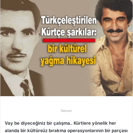
e
-
p
o
s
t
a
g
ö
n
d
e
r
m
e
k
Reklam
Vay be diyeceğiniz bir çalışma.. Kürtlere yönelik her
alanda bir kültürsüz bırakma operasyonlarının bir parçası