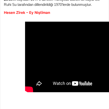
Ruhi Su tarafından dillendirildiği 1970’lerde bulunmuştur.
Hesen Zîrek – Ey Niştîman