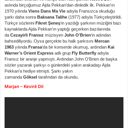
aslında birçoğumuz Ajda Pekkan’dan dinledik ilk. Pekkan’ın
1970 yılında
Viens Dans Ma Vie
adıyla Fransızca okuduğu
şarkı daha sonra
Baksana Talihe
(1977) adıyla Türkçeleştirildi.
Türkçe sözlerini
Fikret Şeneş
‘in yazdığı şarkının müziğini bazı
kaynaklarda Ajda Pekkan’ın yaptığı geçerken bazılarında
da
Cezayirli Fransız
müzisyen
John O’Brien
‘in adından
bahsediliyordu. Oysa gerçekte bu halk şarkısını
Mercan
1963
yılında
Fransa
‘da bir konserde okumuş, ardından
Kai
Warner’s Orient Express
adlı grup
Fly Butterfly
adıyla
Fransız bir aranje yapmıştı. Ardından John O’Brien de başka
sözler yazarak şarkıyı o günlerdeki yakın arakadaşı Ajda
Pekkan’a hediye etmişti. Şarkı yakın
zamanda
Göksel
tarafından da okundu.
Marjan – Kevirê Dil