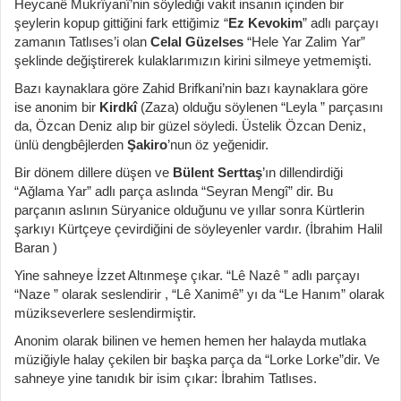
Heycanê Mukrîyanî’nin söylediği vakit insanın içinden bir
şeylerin kopup gittiğini fark ettiğimiz “
Ez Kevokim
” adlı parçayı
zamanın Tatlıses’i olan
Celal Güzelses
“Hele Yar Zalim Yar”
şeklinde değiştirerek kulaklarımızın kirini silmeye yetmemişti.
Bazı kaynaklara göre Zahid Brifkani’nin bazı kaynaklara göre
ise anonim bir
Kirdkî
(Zaza) olduğu söylenen “Leyla ” parçasını
da, Özcan Deniz alıp bir güzel söyledi. Üstelik Özcan Deniz,
ünlü dengbêjlerden
Şakiro
’nun öz yeğenidir.
Bir dönem dillere düşen ve
Bülent Serttaş
’ın dillendirdiği
“Ağlama Yar” adlı parça aslında “Seyran Mengî” dir. Bu
parçanın aslının Süryanice olduğunu ve yıllar sonra Kürtlerin
şarkıyı Kürtçeye çevirdiğini de söyleyenler vardır. (İbrahim Halil
Baran )
Yine sahneye İzzet Altınmeşe çıkar. “Lê Nazê ” adlı parçayı
“Naze ” olarak seslendirir , “Lê Xanimê” yı da “Le Hanım” olarak
müzikseverlere seslendirmiştir.
Anonim olarak bilinen ve hemen hemen her halayda mutlaka
müziğiyle halay çekilen bir başka parça da “Lorke Lorke”dir. Ve
sahneye yine tanıdık bir isim çıkar: İbrahim Tatlıses.