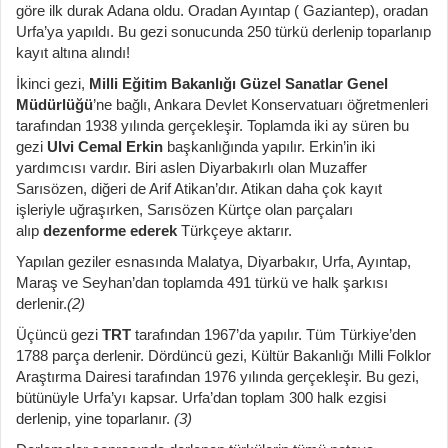
göre ilk durak Adana oldu. Oradan Ayıntap ( Gaziantep), oradan
Urfa’ya yapıldı. Bu gezi sonucunda 250 türkü derlenip toparlanıp
kayıt altına alındı!
İkinci gezi,
Milli Eğitim Bakanlığı Güzel Sanatlar Genel
Müdürlüğü
’ne bağlı, Ankara Devlet Konservatuarı öğretmenleri
tarafından 1938 yılında gerçekleşir. Toplamda iki ay süren bu
gezi
Ulvi Cemal Erkin
başkanlığında yapılır. Erkin’in iki
yardımcısı vardır. Biri aslen Diyarbakırlı olan Muzaffer
Sarısözen, diğeri de Arif Atikan’dır. Atikan daha çok kayıt
işleriyle uğraşırken, Sarısözen Kürtçe olan parçaları
alıp
dezenforme ederek
Türkçeye aktarır.
Yapılan geziler esnasında Malatya, Diyarbakır, Urfa, Ayıntap,
Maraş ve Seyhan’dan toplamda 491 türkü ve halk şarkısı
derlenir.
(2)
Üçüncü gezi
TRT
tarafından 1967’da yapılır. Tüm Türkiye’den
1788 parça derlenir. Dördüncü gezi, Kültür Bakanlığı Milli Folklor
Araştırma Dairesi tarafından 1976 yılında gerçekleşir. Bu gezi,
bütünüyle Urfa’yı kapsar. Urfa’dan toplam 300 halk ezgisi
derlenip, yine toparlanır.
(3)