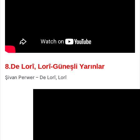
8.De Lorî, Lorî-Güneşli Yarınlar
Şivan Perwer – De Lorî, Lorî