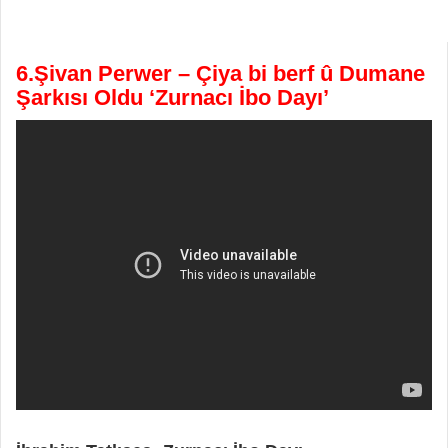
6.Şivan Perwer – Çiya bi berf û Dumane
Şarkısı Oldu ‘Zurnacı İbo Dayı’