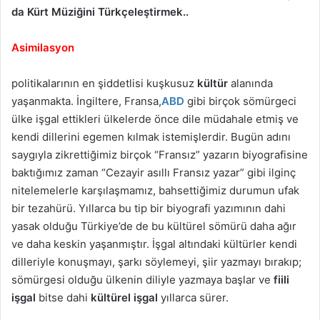
da Kürt Müziğini Türkçeleştirmek..
Asimilasyon
politikalarının en şiddetlisi kuşkusuz
kültür
alanında
yaşanmakta. İngiltere, Fransa,
ABD
gibi birçok sömürgeci
ülke işgal ettikleri ülkelerde önce dile müdahale etmiş ve
kendi dillerini egemen kılmak istemişlerdir. Bugün adını
saygıyla zikrettiğimiz birçok “Fransız” yazarın biyografisine
baktığımız zaman “Cezayir asıllı Fransız yazar” gibi ilginç
nitelemelerle karşılaşmamız, bahsettiğimiz durumun ufak
bir tezahürü. Yıllarca bu tip bir biyografi yazımının dahi
yasak olduğu Türkiye’de de bu kültürel sömürü daha ağır
ve daha keskin yaşanmıştır. İşgal altındaki kültürler kendi
dilleriyle konuşmayı, şarkı söylemeyi, şiir yazmayı bırakıp;
sömürgesi olduğu ülkenin diliyle yazmaya başlar ve
fiili
işgal
bitse dahi
kültürel işgal
yıllarca sürer.