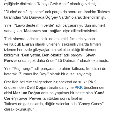
eşliğinde dinlenilen “Kınayı Getir Anne” olarak çevrilmişti.
“Di dinê de sê tişt hene” adlı parça da sonraları İbrahim Tatlıses
tarafından “Bu Dünyada Üç Şey Vardır” olarak dillendirilmişti.
Yine , “Lawo destê min berde” adlı parçasını yurdun muhtelif
sanatçıları “
Makaram sarı bağlar
” diye dillendirmişlerdi.
Türk sinema tarihinin belki de en acıklı filmlerini yapan
ve
Küçük Emrah
olarak ünlenen, seksenli yıllarda filmleri
izlenen her evde gözyaşlarının sel olup aktığı filmlerden
bildiğimiz “
Ben yetim, Ben öksüz
” adlı parçayı,
Şivan
Perwer
ondan çok daha önce ” Lê Dotmam” olarak okumuştu.
Yine “Peşmerge” adlı parçasını İbrahim Tatlıses, kendisini de
katarak “Zurnacı İbo Dayı” olarak bir güzel söylemiş.
Özellikle belirtilmesi gereken bir anektod da şu ki; PKK
öncülerinden
Delil Doğan
tarafından yine
PKK
öncülerinden
abisi
Mazlum Doğan
anısına yapılmış bir beste olan “
Canê
Canê
”yi Şivan Perwer tanıttıktan sonra İbrahim
Tatlıses de gazinolarda, düğün salonlarında “Caney Caney”
olarak okumuştur.