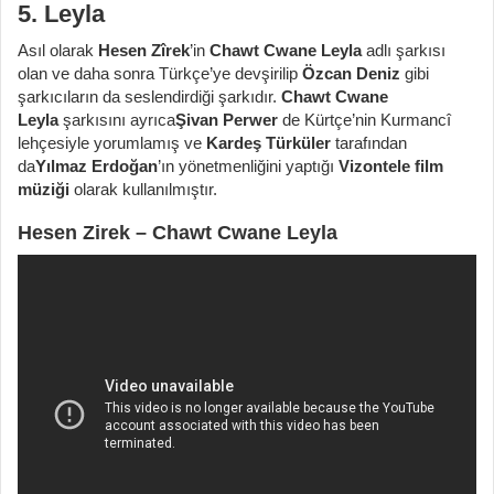
5. Leyla
Asıl olarak
Hesen Zîrek
’in
Chawt Cwane Leyla
adlı şarkısı
olan ve daha sonra Türkçe’ye devşirilip
Özcan Deniz
gibi
şarkıcıların da seslendirdiği şarkıdır.
Chawt Cwane
Leyla
şarkısını ayrıca
Şivan Perwer
de Kürtçe’nin Kurmancî
lehçesiyle yorumlamış ve
Kardeş Türküler
tarafından
da
Yılmaz Erdoğan
’ın yönetmenliğini yaptığı
Vizontele film
müziği
olarak kullanılmıştır.
Hesen Zirek – Chawt Cwane Leyla