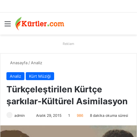
Menü
A
Reklam
Anasayfa
/
Analiz
Analiz
Kürt Müziği
Türkçeleştirilen Kürtçe
şarkılar-Kültürel Asimilasyon
admin
B
Aralık 29, 2015
1
986
8 dakika okuma süresi
i
r