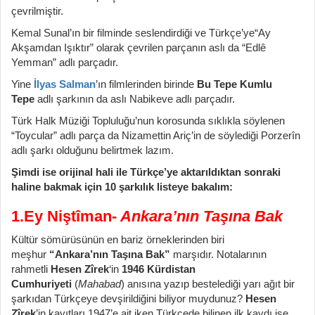
çevrilmiştir.
Kemal Sunal’ın bir filminde seslendirdiği ve Türkçe’ye“Ay
Akşamdan Işıktır” olarak çevrilen parçanın aslı da “Edlê
Yemman” adlı parçadır.
Yine
İlyas Salman
’ın filmlerinden birinde
Bu Tepe Kumlu
Tepe
adlı şarkının da aslı Nabikeve adlı parçadır.
Türk Halk Müziği Topluluğu’nun korosunda sıklıkla söylenen
“Toycular” adlı parça da Nizamettin Ariç’in de söylediği Porzerîn
adlı şarkı olduğunu belirtmek lazım.
Şimdi ise orijinal hali ile Türkçe’ye aktarıldıktan sonraki
haline bakmak için 10 şarkılık listeye bakalım:
1.Ey Niştîman-
Ankara’nın Taşına Bak
Kültür sömürüsünün en bariz örneklerinden biri
meşhur
“Ankara’nın Taşına Bak”
marşıdır. Notalarının
rahmetli
Hesen Zîrek
‘in
1946 Kürdistan
Cumhuriyeti
(
Mahabad
) anısına yazıp bestelediği yarı ağıt bir
şarkıdan Türkçeye devşirildiğini biliyor muydunuz?
Hesen
Zîrek
’in kayıtları 1947’e ait iken Türkçede bilinen ilk kaydı ise