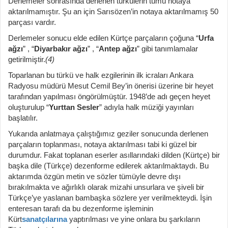
Derlemeler sonrasında derlenen türkülerin tümü notaya
aktarılmamıştır. Şu an için Sarısözen’in notaya aktarılmamış 50
parçası vardır.
Derlemeler sonucu elde edilen Kürtçe parçaların çoğuna “
Urfa
ağzı
” , “
Diyarbakır ağzı
” , “
Antep ağzı
” gibi tanımlamalar
getirilmiştir.
(4)
Toparlanan bu türkü ve halk ezgilerinin ilk icraları Ankara
Radyosu müdürü Mesut Cemil Bey’in önerisi üzerine bir heyet
tarafından yapılması öngörülmüştür. 1948’de adı geçen heyet
oluşturulup “
Yurttan Sesler
” adıyla halk müziği yayınları
başlatılır.
Yukarıda anlatmaya çalıştığımız geziler sonucunda derlenen
parçaların toplanması, notaya aktarılması tabi ki güzel bir
durumdur. Fakat toplanan eserler asıllarındaki dilden (Kürtçe) bir
başka dile (Türkçe) dezenforme edilerek aktarılmaktaydı. Bu
aktarımda özgün metin ve sözler tümüyle devre dışı
bırakılmakta ve ağırlıklı olarak mizahi unsurlara ve şiveli bir
Türkçe’ye yaslanan bambaşka sözlere yer verilmekteydi. İşin
enteresan tarafı da bu dezenforme işleminin
Kürt
sanatçılarına
yaptırılması ve yine onlara bu şarkıların