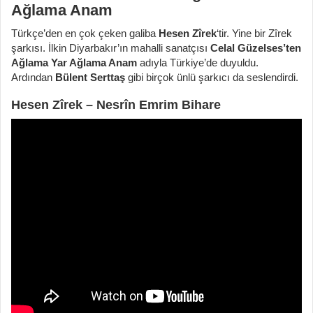
Ağlama Anam
Türkçe’den en çok çeken galiba
Hesen Zîrek
‘tir. Yine bir Zîrek
şarkısı. İlkin Diyarbakır’ın mahalli sanatçısı
Celal Güzelses’ten
Ağlama Yar Ağlama Anam
adıyla Türkiye’de duyuldu.
Ardından
Bülent Serttaş
gibi birçok ünlü şarkıcı da seslendirdi.
Hesen Zîrek – Nesrîn Emrim Bihare