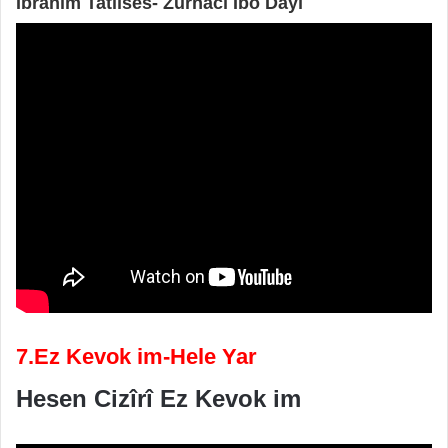
İbrahim Tatlıses- Zurnacı İbo Dayı
7.Ez Kevok im-Hele Yar
Hesen Cizîrî Ez Kevok im