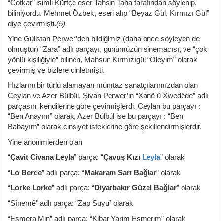
“Cotkar” isimli Kürtçe eser Tahsin Taha tarafından söylenip,
biliniyordu. Mehmet Özbek, eseri alıp “Beyaz Gül, Kırmızı Gül”
diye çevirmişti.
(5)
Yine Gülistan Perwer’den bildiğimiz (daha önce söyleyen de
olmuştur) “Zara” adlı parçayı, günümüzün sinemacısı, ve “çok
yönlü kişiliğiyle” bilinen, Mahsun Kırmızıgül “Öleyim” olarak
çevirmiş ve bizlere dinletmişti.
Hızlarını bir türlü alamayan mümtaz sanatçılarımızdan olan
Ceylan ve Azer Bülbül, Şivan Perwer’in “Xanê û Xwedêde” adlı
parçasını kendilerine göre çevirmişlerdi. Ceylan bu parçayı :
“Ben Anayım” olarak, Azer Bülbül ise bu parçayı : “Ben
Babayım” olarak cinsiyet isteklerine göre şekillendirmişlerdir.
Yine anonimlerden olan
“
Çavit Civana Leyla
” parça: “
Çavuş Kızı
Leyla
” olarak
“
Lo Berde
” adlı parça: “
Makaram Sarı Bağlar
” olarak
“
Lorke Lorke
” adlı parça: “
Diyarbakır Güzel Bağlar
” olarak
“Sînemê” adlı parça: “Zap Suyu” olarak
“Esmera Min” adlı parça: “Kibar Yarim Esmerim” olarak