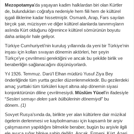
Mezopotamya
’da yaşayan kadim halklardan biri olan Kürtler
de, bulundukları coğrafya nedeniyle hem fiili hem de kültürel
işgali iliklerine kadar hissetmiştir. Osmanlı, Arap, Fars sayılan
birçok şair, müzisyen ve diğer kültürel alanlarda tanınmışların
aslında Kürt olduğunu öğrenince kültürel sömürünün boyutu
daha anlaşılır hale geliyor.
Türkiye Cumhuriyeti’nin kuruluş yıllarında da yeni bir Türkiye’nin
inşası için kolları sıvayan dönemin aktörleri, her şeyin
Türkçe’ye çevrilmesi gerektiğini ve ancak bu şekilde birlik ve
beraberliğin sağlanacağını düşünüyorlardı.
Yıl 1926. Temmuz. Darü’l Elhan müdürü Yusuf Ziya Bey
önderliğinde tüm yurtta geziler düzenlenmektedir. Bu gezilerdeki
amaç yurttaki tüm türküleri kayıt altına alıp dönemin siyasi
konjonktürünün diline çevrilmesiydi.
Müslüm Yücel
’in ifadesiyle
“
Sesleri semayı delen şark bülbülerinin dönemiydi
” bu
dönem.
(1)
Sovyet Rusya’sında da, birlikte yer alan kültürlere dair müzikal
ögelerin derlenmesi ve kaybolmaması için kapsamlı bir arşiv
çalışmasının yapıldığını bilmekle beraber, bugün bu arşivle ilgili
ele avuca sığar bilgiye sahip değiliz. Ancak, Ermeni, Kürt, Azeri,