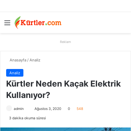
Menü
A
Reklam
Anasayfa
/
Analiz
Analiz
Kürtler Neden Kaçak Elektrik
Kullanıyor?
admin
B
Ağustos 3, 2020
0
548
i
3 dakika okuma süresi
r
e