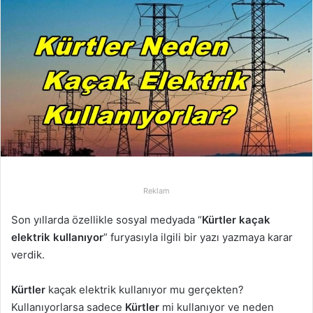
-
p
o
s
t
a
g
ö
n
d
e
Reklam
r
m
Son yıllarda özellikle sosyal medyada “
Kürtler kaçak
e
elektrik kullanıyor
” furyasıyla ilgili bir yazı yazmaya karar
k
verdik.
Kürtler
kaçak elektrik kullanıyor mu gerçekten?
Kullanıyorlarsa sadece
Kürtler
mi kullanıyor ve neden