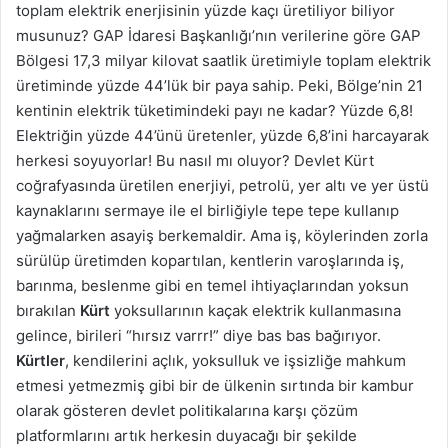
toplam elektrik enerjisinin yüzde kaçı üretiliyor biliyor
musunuz? GAP İdaresi Başkanlığı’nın verilerine göre GAP
Bölgesi 17,3 milyar kilovat saatlik üretimiyle toplam elektrik
üretiminde yüzde 44’lük bir paya sahip. Peki, Bölge’nin 21
kentinin elektrik tüketimindeki payı ne kadar? Yüzde 6,8!
Elektriğin yüzde 44’ünü üretenler, yüzde 6,8’ini harcayarak
herkesi soyuyorlar! Bu nasıl mı oluyor? Devlet Kürt
coğrafyasında üretilen enerjiyi, petrolü, yer altı ve yer üstü
kaynaklarını sermaye ile el birliğiyle tepe tepe kullanıp
yağmalarken asayiş berkemaldir. Ama iş, köylerinden zorla
sürülüp üretimden kopartılan, kentlerin varoşlarında iş,
barınma, beslenme gibi en temel ihtiyaçlarından yoksun
bırakılan
Kürt
yoksullarının kaçak elektrik kullanmasına
gelince, birileri “hırsız varrr!” diye bas bas bağırıyor.
Kürtler
, kendilerini açlık, yoksulluk ve işsizliğe mahkum
etmesi yetmezmiş gibi bir de ülkenin sırtında bir kambur
olarak gösteren devlet politikalarına karşı çözüm
platformlarını artık herkesin duyacağı bir şekilde