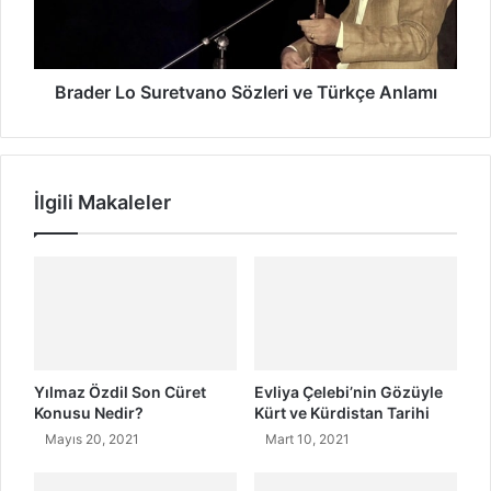
L
o
S
u
Brader Lo Suretvano Sözleri ve Türkçe Anlamı
r
e
t
v
İlgili Makaleler
a
n
o
S
ö
z
l
e
r
Yılmaz Özdil Son Cüret
Evliya Çelebi’nin Gözüyle
i
Konusu Nedir?
Kürt ve Kürdistan Tarihi
v
Mayıs 20, 2021
Mart 10, 2021
e
T