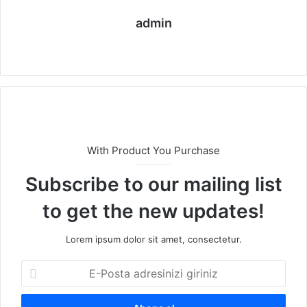
admin
We
b
sit
esi
With Product You Purchase
Subscribe to our mailing list
to get the new updates!
Lorem ipsum dolor sit amet, consectetur.
E
-
P