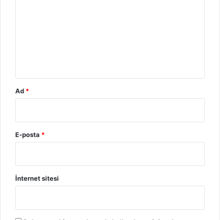
u
m
*
Ad
*
E-posta
*
İnternet sitesi