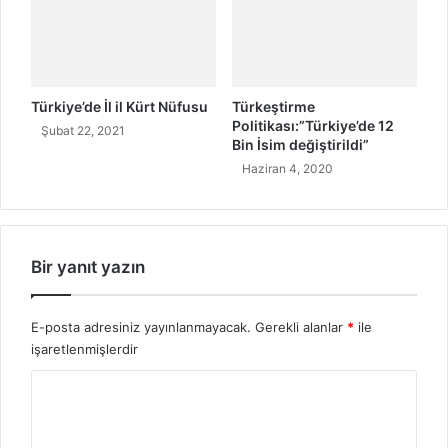
ü
r
k
ç
e
Türkiye’de İl il Kürt Nüfusu
Türkeştirme
A
Politikası:”Türkiye’de 12
Şubat 22, 2021
n
Bin İsim değiştirildi”
l
Haziran 4, 2020
a
m
ı
Bir yanıt yazın
E-posta adresiniz yayınlanmayacak.
Gerekli alanlar
*
ile
işaretlenmişlerdir
Y
o
r