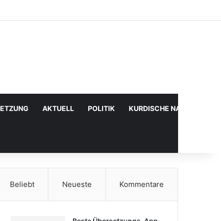
Facebook
X
YouTube
Instagram
Anmelden
Zufälliger Artikel
Sidebar
SETZUNG
AKTUELL
POLITIK
KURDISCHE NACHRICHTE
Beliebt
Neueste
Kommentare
Beste Übersetzungs-App,