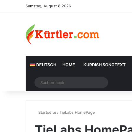
Samstag, August 8 2026
DEUTSCH
HOME
KURDISH SONGTEXT
Zufälliger Artikel
Suchen
nach
Startseite
/
TieLabs HomePage
TieLabs HomeP