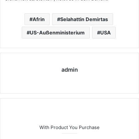
Afrin
Selahattin Demirtas
US-Außenministerium
USA
admin
We
bs
eit
e
With Product You Purchase