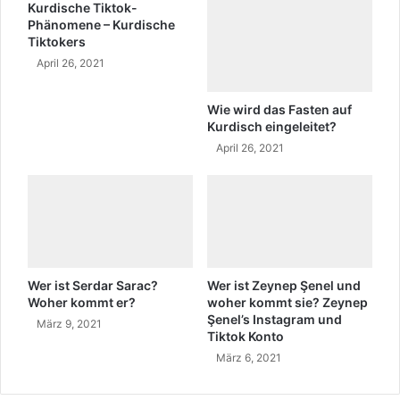
Kurdische Tiktok-
e
m
Phänomene – Kurdische
r
M
Tiktokers
U
a
April 26, 2021
m
s
f
s
r
a
Wie wird das Fasten auf
a
k
Kurdisch eingeleitet?
g
e
April 26, 2021
e
r
i
i
n
n
1
N
5
e
k
u
u
s
Wer ist Serdar Sarac?
Wer ist Zeynep Şenel und
r
e
Woher kommt er?
woher kommt sie? Zeynep
d
e
Şenel’s Instagram und
März 9, 2021
i
l
Tiktok Konto
s
a
März 6, 2021
c
n
h
d