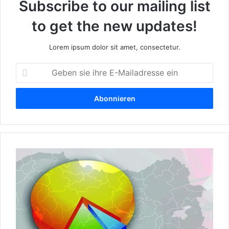
Subscribe to our mailing list
to get the new updates!
Lorem ipsum dolor sit amet, consectetur.
G
e
b
e
n
s
i
e
E
i
M
h
A
r
X
e
R
E
e
-
s
M
e
a