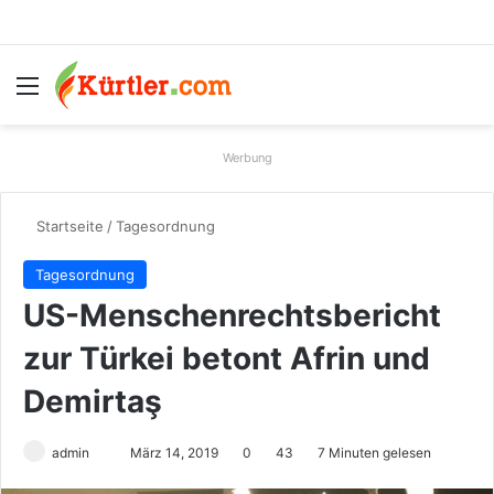
Menü
S
Werbung
Startseite
/
Tagesordnung
Tagesordnung
US-Menschenrechtsbericht
zur Türkei betont Afrin und
Demirtaş
admin
S
März 14, 2019
0
43
7 Minuten gelesen
e