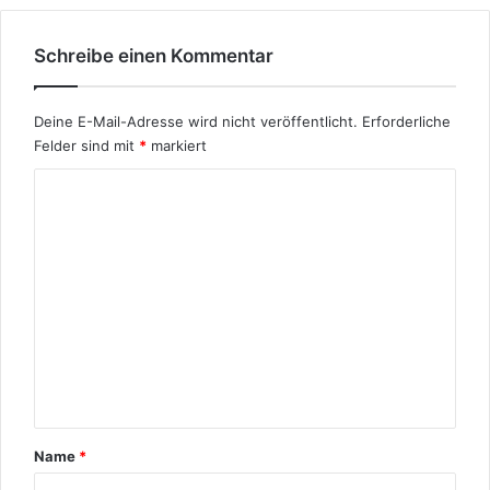
e
n
P
Schreibe einen Kommentar
r
o
v
Deine E-Mail-Adresse wird nicht veröffentlicht.
Erforderliche
i
Felder sind mit
*
markiert
n
K
z
e
o
n
m
b
e
m
k
e
a
n
n
n
t
t
a
r
Name
*
*