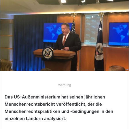
n
d
e
u
n
s
e
i
n
e
E
-
Werbung
M
a
Das US-Außenministerium hat seinen jährlichen
i
Menschenrechtsbericht veröffentlicht, der die
l
Menschenrechtspraktiken und -bedingungen in den
einzelnen Ländern analysiert.